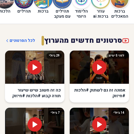
ברכות
עוזר
הלימוד
תהילים
ברכות
תהילים
הלכות
המאכלים
ברכות ai
היומי
עם מעקב
סרטונים חדשים מהערוץ
לכל הסרטונים
לפני 5 ימים
29 ביולי
אמונה זה גם לשתוק #הלכות
כה זה חשוב שיש שיעור
#חיזוק
תורה קבוע #הלכות #חיזוק
14 ביולי
7 ביולי