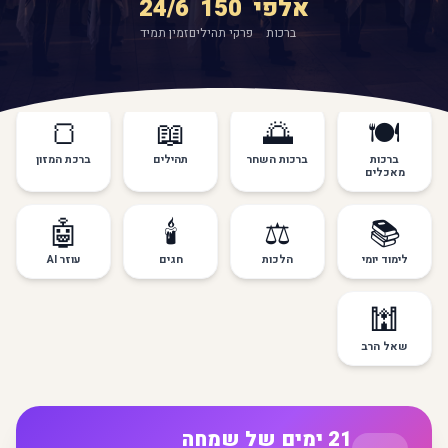
אלפי
150
24/6
ברכות
פרקי תהילים
זמין תמיד
🍞
📖
🌅
🍽️
ברכות
ברכות השחר
תהילים
ברכת המזון
מאכלים
🤖
🕯️
⚖️
📚
לימוד יומי
הלכות
חגים
עוזר AI
🕍
שאל הרב
21 ימים של שמחה