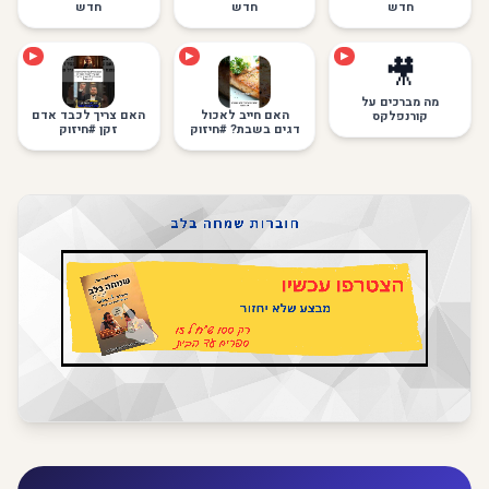
חדש
חדש
חדש
▶
▶
▶
🎥
מה מברכים על
האם חייב לאכול
האם צריך לכבד אדם
קורנפלקס
דגים בשבת? #חיזוק
זקן #חיזוק