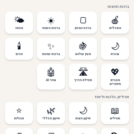
ברכות נפוצות
🌤️
☀️
🍞
🍎
מאכלים
ברכת המזון
ברכות השחר
מנחה
🕯️
✨
🍇
🌙
ערבית
מעין שלוש
ברכות שונות
חגים
🤖
🛣️
💖
מצבים
תפילת הדרך
עוזר AI
מיוחדים
תהילים, הלכות ולימוד
⭐
🌿
🌙
📖
תהילים
תיקון חצות
תיקון הכללי
סגולות