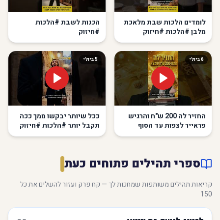
לומדים הלכות שבת מלאכת
הכנות לשבת #הלכות
מלבן #הלכות #חיזוק
#חיזוק
6 ביולי
5 ביולי
החזיר לה 200 ש"ח והרגיש
ככל שיותר יבקשו ממך ככה
פראייר לצפות עד הסוף
תקבל יותר #הלכות #חיזוק
#הלכות #חיזוק
תשתפו
ספרי תהילים פתוחים כעת
קריאות תהילים משותפות שמחכות לך — קח פרק ועזור להשלים את כל
150