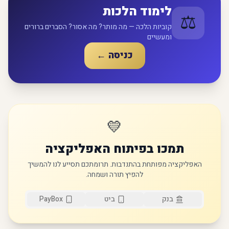
לימוד הלכות
⚖️
קוביות הלכה — מה מותר? מה אסור? הסברים ברורים
ומעשיים
כניסה ←
💛
תמכו בפיתוח האפליקציה
האפליקציה מפותחת בהתנדבות. תרומתכם תסייע לנו להמשיך
להפיץ תורה ושמחה.
בנק
ביט
PayBox