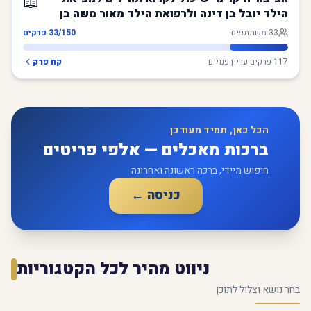
📖
הילד יובל בן דינה ולרפואת הילד מאור משה בן
חגית
33
משתתפים
/150 פרקים
33
117
פרקים עדיין פנויים
קח פרק
הכל כאן, תמיד מעודכן
ברכות מאכלים — אלפי פריטים
חיפוש מיידי, ברכה ראשונה ואחרונה
כניסה ←
ניווט מהיר לכל הקטגוריות
בחר נושא וצלול לתוכן