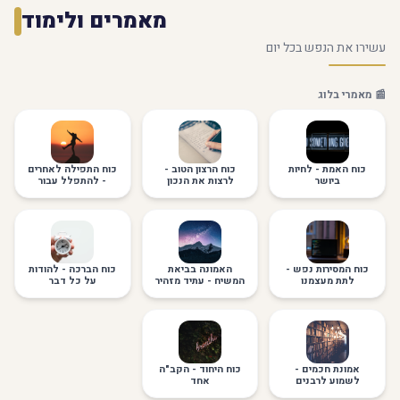
מאמרים ולימוד
עשירו את הנפש בכל יום
📰 מאמרי בלוג
כוח האמת - לחיות
כוח הרצון הטוב -
כוח התפילה לאחרים
ביושר
לרצות את הנכון
- להתפלל עבור
הזולת
כוח המסירות נפש -
האמונה בביאת
כוח הברכה - להודות
לתת מעצמנו
המשיח - עתיד מזהיר
על כל דבר
אמונת חכמים -
כוח היחוד - הקב"ה
לשמוע לרבנים
אחד