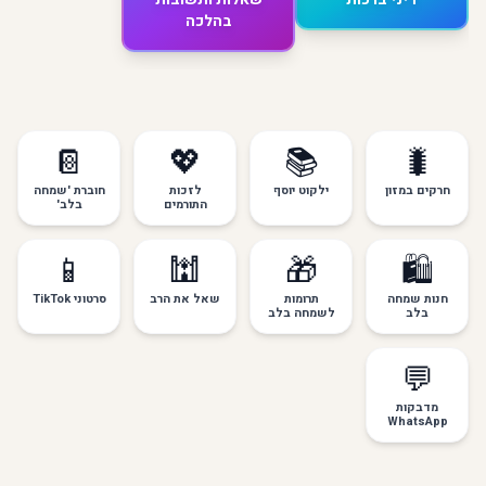
בהלכה
📔
💖
📚
🐛
חרקים במזון
ילקוט יוסף
לזכות
חוברת 'שמחה
התורמים
בלב'
📱
🕍
🎁
🛍️
חנות שמחה
תרומות
שאל את הרב
סרטוני TikTok
בלב
לשמחה בלב
💬
מדבקות
WhatsApp