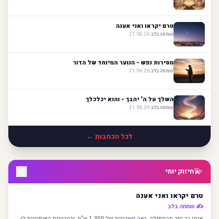
טרם יקראו ואני אענה
שמחה בלב
·
21.06.26
מסירות נפש - הנוער המיוחד של הדור
שמחה בלב
·
21.06.26
השלך על ה' יהבך - והוא יכלכלך
שמחה בלב
·
21.06.26
לכל הכתבות ←
💫
חיזוק יומי
טרם יקראו ואני אענה
✍️
שמחה בלב
אותו רב חזר מהתפילה, ראה חשבונות של 1,300 ש"ח, ובטבעיות האופיינית לו