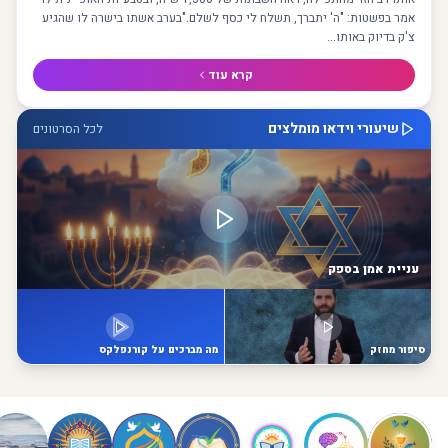
אמר בפשטות: "ה' יתברך, תשלח לי כסף לשלם."בערב אשתו בישרה לו שהגיע
צ'ק בדיוק באותו...
קרא עוד
שיעורי וידאו מומלצים
לכל הסרטונים
עניית אמן בספק
סיפור מחזק
מה מברכים על קורנפלקס