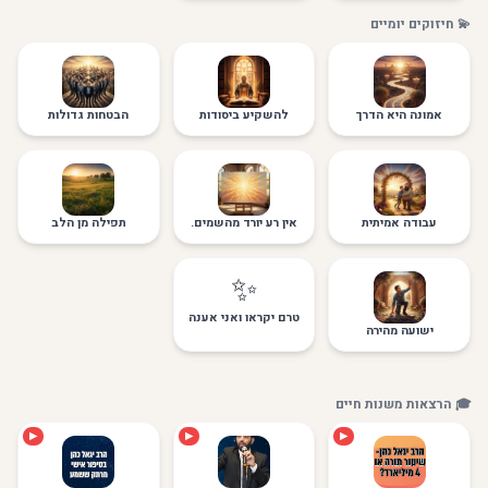
💫 חיזוקים יומיים
אמונה היא הדרך
להשקיע ביסודות
הבטחות גדולות
עבודה אמיתית
אין רע יורד מהשמים.
תפילה מן הלב
✨
טרם יקראו ואני אענה
ישועה מהירה
🎓 הרצאות משנות חיים
▶
▶
▶