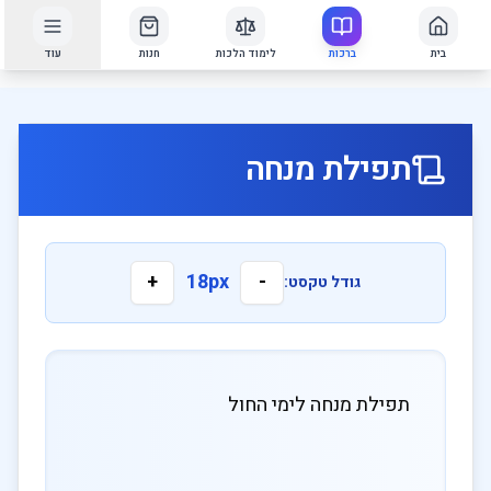
בית
ברכות
לימוד הלכות
חנות
עוד
תפילת מנחה
+
18
px
-
גודל טקסט: