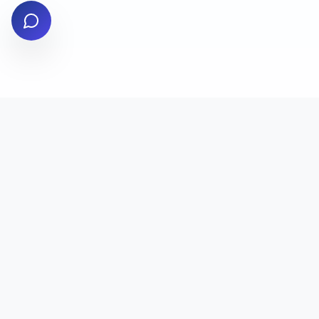
✨
💎
✨
הצטרפו למעגל התורמים!
כל תרומה, קטנה כגדולה, עוזרת להפיץ תורה, ברכה ושמחה לאלפי
משפחות
אלפי
יומי
חינם