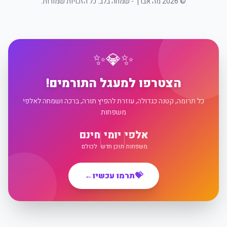
©
2026
מה אברך - שמחה בלב. כל הזכויות שמורות.
✨
💎
✨
הצטרפו למעגל התורמים!
כל תרומה, קטנה כגדולה, עוזרת להפיץ תורה, ברכה ושמחה לאלפי
משפחות
אלפי
יומי
חינם
משפחות
תוכן חדש
לכולם
💝
תרמו עכשיו
←