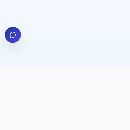
✨
💎
✨
הצטרפו למעגל התורמים!