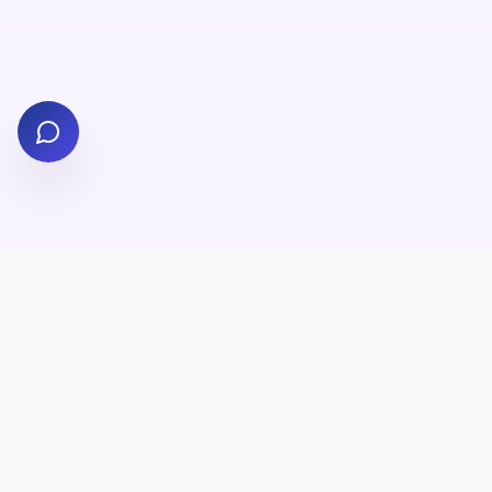
✨
💎
✨
הצטרפו למעגל התורמים!