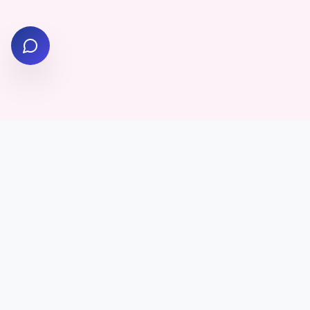
✨
💎
✨
הצטרפו למעגל התורמים!
כל תרומה, קטנה כגדולה, עוזרת להפיץ תורה, ברכה ושמחה לאלפי
משפחות