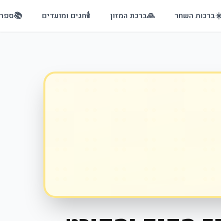
☀
ברכות השחר
🙏
ברכת המזון
🕯️
חגים ומועדים
📚
ספרי