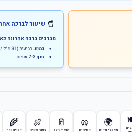
🥤
ה אחרונה - שתייה
כים ברכה אחרונה כאשר:
רביעית (81 מ"ל / 81 גרם)
כמות:
2-3 שניות
זמן:

🌾
🍖
🥛
🥨
🌍
מאכ
דגנים ובר
בשר ודגים
מוצרי חלב
חטיפים
מאכלי עדות