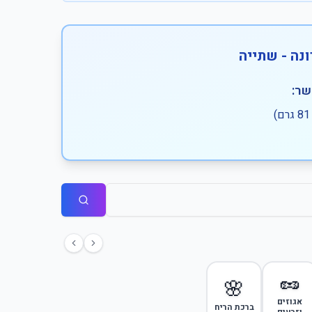
נה - שתייה
שר:
🥜
🌸
אגוזים
ברכת הריח