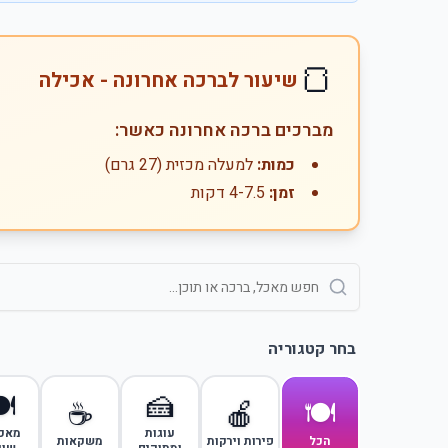
🍞
שיעור לברכה אחרונה - אכילה
מברכים ברכה אחרונה כאשר:
למעלה מכזית (27 גרם)
כמות:
4-7.5 דקות
זמן:
בחר קטגוריה
️
🍰
🍽️
☕
🍎
לים
עוגות
משקאות
פירות וירקות
הכל