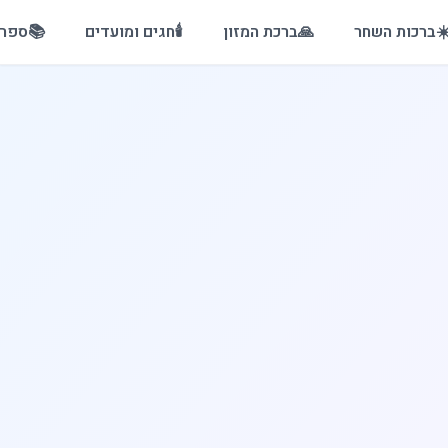
☀
ברכות השחר
🙏
ברכת המזון
🕯️
חגים ומועדים
📚
ספרי