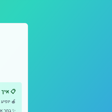
📋 איך
🍎 יופיע
✨ בחר את