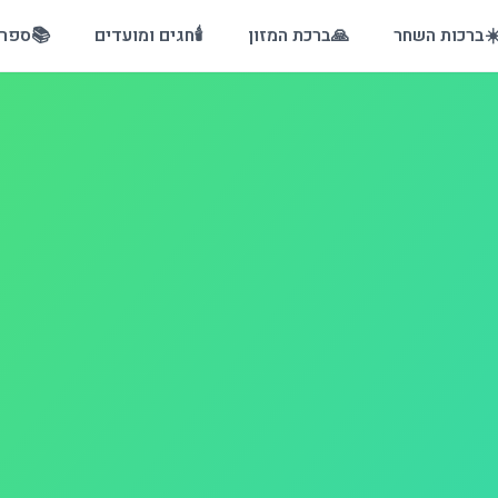
☀
ברכות השחר
🙏
ברכת המזון
🕯️
חגים ומועדים
📚
ספרי